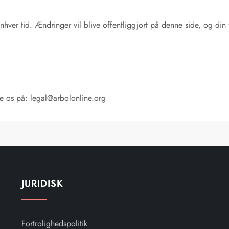
 enhver tid. Ændringer vil blive offentliggjort på denne side, og din
te os på:
legal@arbolonline.org
JURIDISK
Fortrolighedspolitik